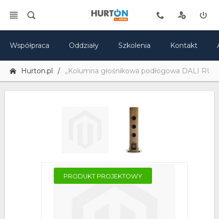
Współpraca
Oddziały
Szkolenia
Kontakt
Hurton.pl
„Kolumna głośnikowa podłogowa DALI R
PRODUKT PROJEKTOWY