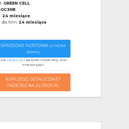
t:
GREEN CELL
BGC30B
a:
24 miesiące
 dla firm:
24 miesiące
SPRZEDAŻ HURTOWA
(UTWÓRZ
KONTO)
..lub
zaloguj się
i sprawdź niższe ceny, oraz
inne korzyści!
KUPUJESZ DETALICZNIE?
PRZEJDŹ NA ELTROX.PL