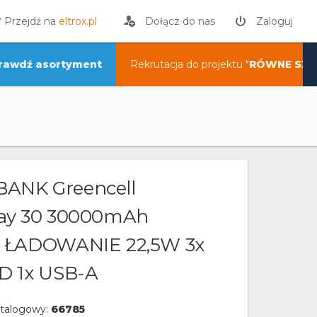
? Przejdź na
eltrox.pl
Dołącz do nas
Zaloguj
rawdź asortyment
Rekrutacja do projektu "
RÓWNE SZA
ANK Greencell
ay 30 30000mAh
 ŁADOWANIE 22,5W 3x
D 1x USB-A
talogowy:
66785