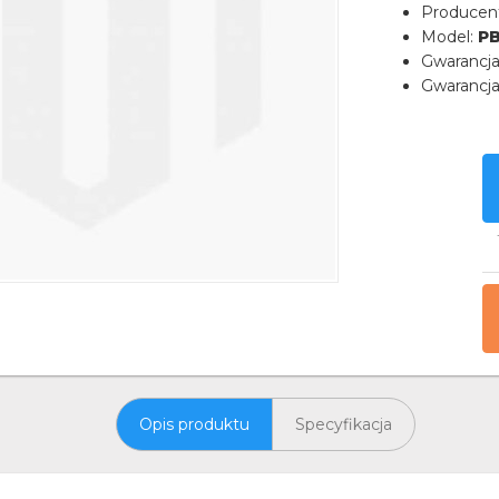
Producen
Model:
P
Gwarancj
Gwarancja
Opis produktu
Specyfikacja