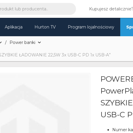
Kupujesz detalicznie
Aplikacja
Hurton TV
Program lojalnościowy
Sp
Power banki
ZYBKIE ŁADOWANIE 22,5W 3x USB-C PD 1x USB-A”
POWERB
PowerPl
SZYBKIE
USB-C P
Numer ka