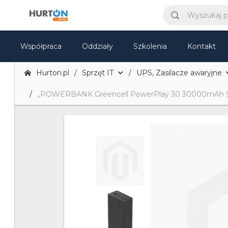
Współpraca
Oddziały
Szkolenia
Kontakt
Hurton.pl
Sprzęt IT
UPS, Zasilacze awaryjne
„POWERBANK Greencell PowerPlay 30 30000mAh S