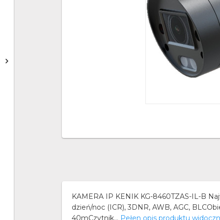
KAMERA IP KENIK KG-8460TZAS-IL-B Najważ
dzień/noc (ICR), 3DNR, AWB, AGC, BLCOb
40mCzytnik...
Pełen opis produktu widocz