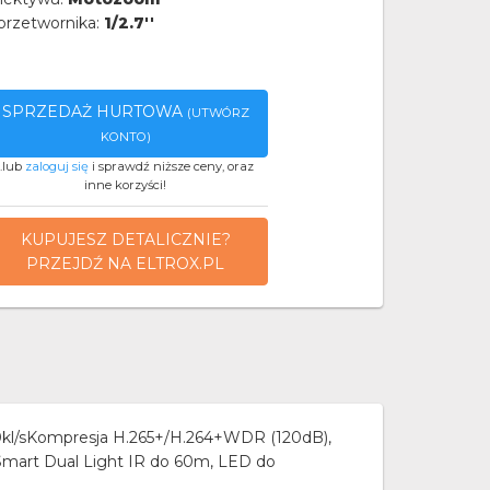
przetwornika:
1/2.7''
SPRZEDAŻ HURTOWA
(UTWÓRZ
KONTO)
..lub
zaloguj się
i sprawdź niższe ceny, oraz
inne korzyści!
KUPUJESZ DETALICZNIE?
PRZEJDŹ NA ELTROX.PL
0kl/sKompresja H.265+/H.264+WDR (120dB),
mart Dual Light IR do 60m, LED do