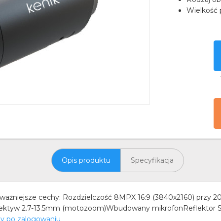
Wielkość 
Opis produktu
Specyfikacja
niejsze cechy: Rozdzielczość 8MPX 16:9 (3840x2160) przy 2
iektyw 2.7-13.5mm (motozoom)Wbudowany mikrofonReflektor S
ny po zalogowaniu