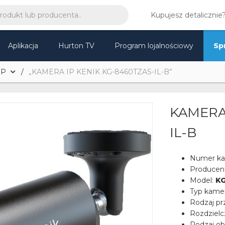
Kupujesz detalicznie
Aplikacja
Hurton TV
Program lojalnościowy
Sp
IP
„KAMERA IP KENIK KG-8460TZAS-IL-B”
KAMERA 
IL-B
Numer ka
Producen
Model:
KG
Typ kame
Rodzaj pr
Rozdziel
Rodzaj ob