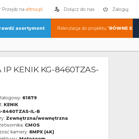
? Przejdź na
eltrox.pl
Dołącz do nas
Zaloguj
rawdź asortyment
Rekrutacja do projektu "
RÓWNE SZA
IP KENIK KG-8460TZAS-
talogowy:
61879
t:
KENIK
-8460TZAS-IL-B
ry:
Zewnętrzna/wewnętrzna
zetwornika:
CMOS
czość kamery:
8MPX (4K)
iektywu:
Motozoom