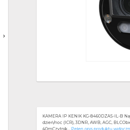
KAMERA IP KENIK KG-8460DZAS-IL-B Najwa
dzień/noc (ICR), 3DNR, AWB, AGC, BLCOb
40mCzytnik...
Pełen opis produktu widocz