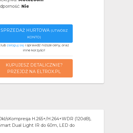
dporność:
Nie
SPRZEDAŻ HURTOWA
(UTWÓRZ
KONTO)
..lub
zaloguj się
i sprawdź niższe ceny, oraz
inne korzyści!
KUPUJESZ DETALICZNIE?
PRZEJDŹ NA ELTROX.PL
0kl/sKompresja H.265+/H.264+WDR (120dB),
mart Dual Light IR do 60m, LED do