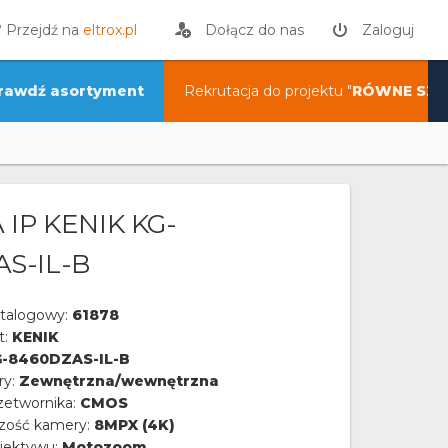
? Przejdź na
eltrox.pl
Dołącz do nas
Zaloguj
rawdź asortyment
Rekrutacja do projektu "
RÓWNE SZA
IP KENIK KG-
S-IL-B
talogowy:
61878
t:
KENIK
-8460DZAS-IL-B
ry:
Zewnętrzna/wewnętrzna
zetwornika:
CMOS
czość kamery:
8MPX (4K)
iektywu:
Motozoom