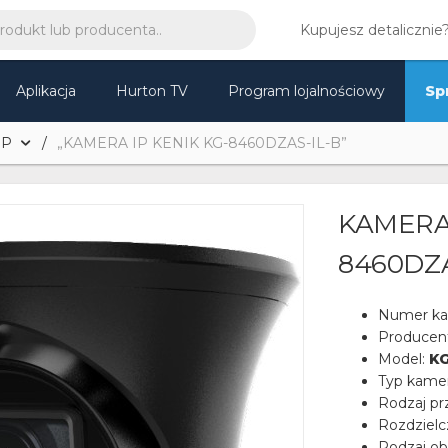
Kupujesz detalicznie
Aplikacja
Hurton TV
Program lojalnościowy
Sp
IP
„KAMERA IP KENIK KG-8460DZAS-IL-B”
KAMERA 
8460DZA
Numer ka
Producen
Model:
KG
Typ kame
Rodzaj pr
Rozdziel
Rodzaj ob