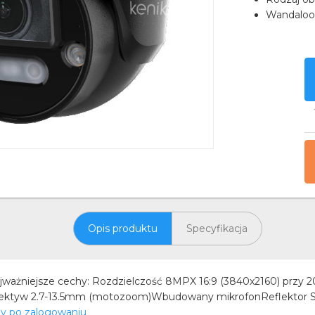
Wandaloo
Opis produktu
Specyfikacja
żniejsze cechy: Rozdzielczość 8MPX 16:9 (3840x2160) przy 2
iektyw 2.7-13.5mm (motozoom)Wbudowany mikrofonReflektor S
ny po zalogowaniu