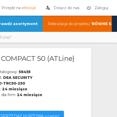
? Przejdź na
eltrox.pl
Dołącz do nas
Zaloguj
rawdź asortyment
Rekrutacja do projektu "
RÓWNE SZA
Line)”
COMPACT 50 (ATLine)
talogowy:
58455
t:
DEA SECURITY
D-TRC50-250
a:
24 miesiące
 dla firm:
24 miesiące
SPRZEDAŻ HURTOWA
(UTWÓRZ