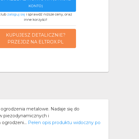
KONTO)
..lub
zaloguj się
i sprawdź niższe ceny, oraz
inne korzyści!
KUPUJESZ DETALICZNIE?
PRZEJDŹ NA ELTROX.PL
grodzenia metalowe. Nadaje się do
ów piezodynamicznych i
 ogrodzeni...
Pełen opis produktu widoczny po