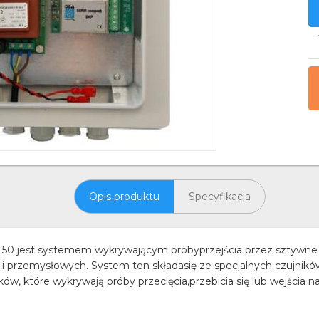
Opis produktu
Specyfikacja
est systemem wykrywającym próbyprzejścia przez sztywne o
 i przemysłowych. System ten składasię ze specjalnych czujnik
 które wykrywają próby przecięcia,przebicia się lub wejścia na