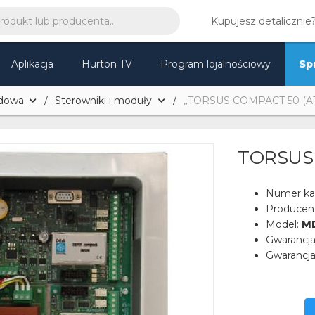
Kupujesz detalicznie
Aplikacja
Hurton TV
Program lojalnościowy
Sp
dowa
Sterowniki i moduły
„TORSUS COMPACT 50 (AT
TORSUS 
Numer ka
Producen
Model:
M
Gwarancj
Gwarancja