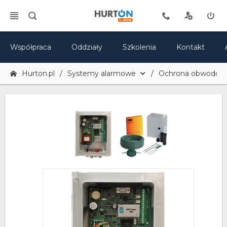
Współpraca
Oddziały
Szkolenia
Kontakt
Hurton.pl
Systemy alarmowe
Ochrona obwodow