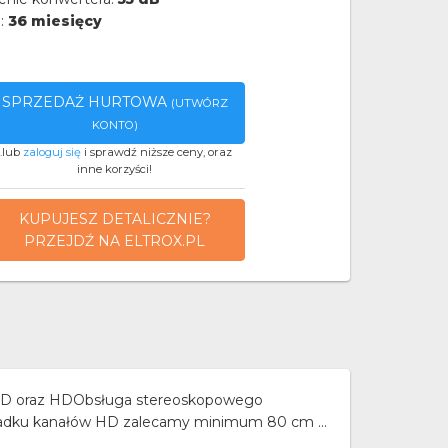
a:
36 miesięcy
SPRZEDAŻ HURTOWA
(UTWÓRZ
KONTO)
..lub
zaloguj się
i sprawdź niższe ceny, oraz
inne korzyści!
KUPUJESZ DETALICZNIE?
PRZEJDŹ NA ELTROX.PL
 SD oraz HDObsługa stereoskopowego
padku kanałów HD zalecamy minimum 80 cm ...