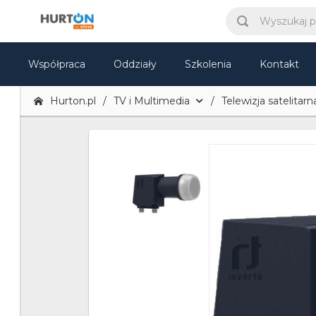
Współpraca
Oddziały
Szkolenia
Kontakt
Hurton.pl
TV i Multimedia
Telewizja satelitarna