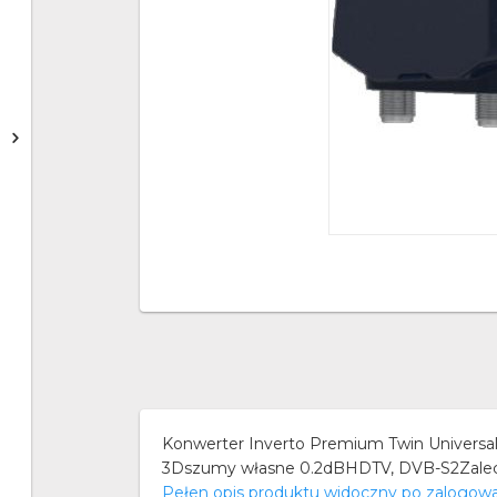
Konwerter Inverto Premium Twin Univers
3Dszumy własne 0.2dBHDTV, DVB-S2Zaleca
Pełen opis produktu widoczny po zalogow