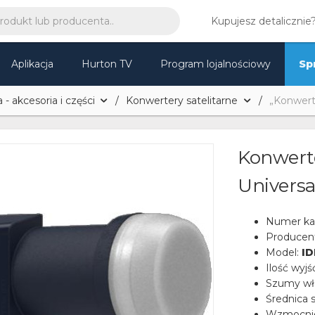
Kupujesz detalicznie
Aplikacja
Hurton TV
Program lojalnościowy
Sp
 - akcesoria i części
Konwertery satelitarne
„Konwert
Konwert
Univers
Numer ka
Producen
Model:
I
Ilość wyjś
Szumy wł
Średnica s
Wzmocnie