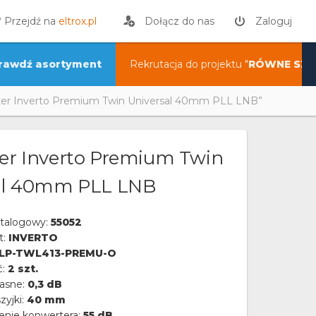
? Przejdź na
eltrox.pl
Dołącz do nas
Zaloguj
rawdź asortyment
Rekrutacja do projektu "
RÓWNE SZA
er Inverto Premium Twin Universal 40mm PLL LNB”
er Inverto Premium Twin
al 40mm PLL LNB
talogowy:
55052
t:
INVERTO
DLP-TWL413-PREMU-O
ć:
2 szt.
asne:
0,3 dB
zyjki:
40 mm
nie konwertera:
55 dB