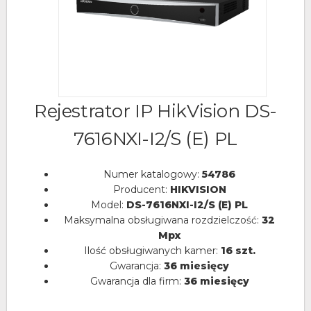
Rejestrator IP HikVision DS-
7616NXI-I2/S (E) PL
Numer katalogowy:
54786
Producent:
HIKVISION
Model:
DS-7616NXI-I2/S (E) PL
Maksymalna obsługiwana rozdzielczość:
32
Mpx
Ilość obsługiwanych kamer:
16 szt.
Gwarancja:
36 miesięcy
Gwarancja dla firm:
36 miesięcy