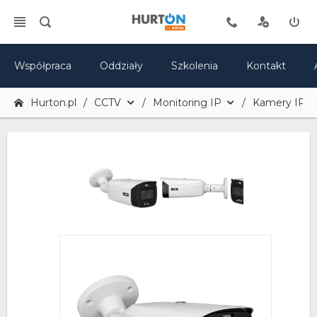
Współpraca
Oddziały
Szkolenia
Kontakt
Hurton.pl
CCTV
Monitoring IP
Kamery IP