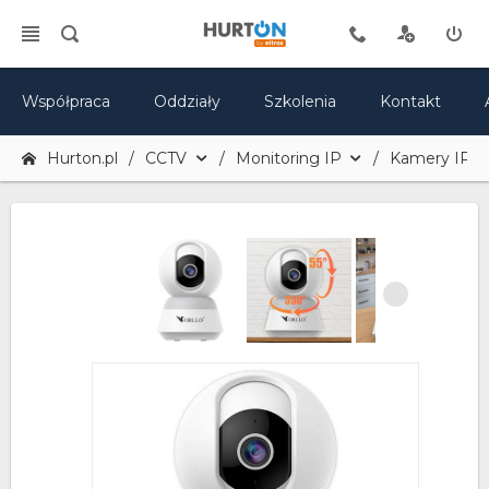
Współpraca
Oddziały
Szkolenia
Kontakt
Hurton.pl
CCTV
Monitoring IP
Kamery IP