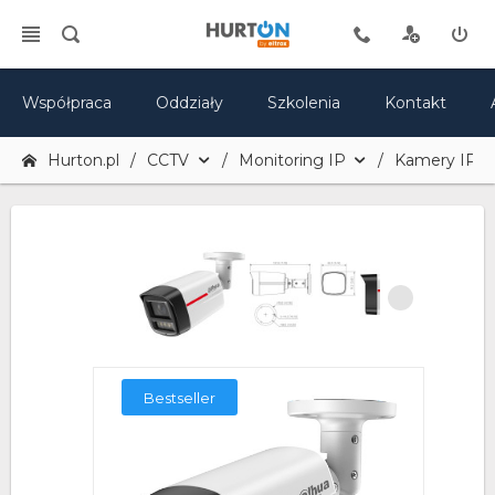
Współpraca
Oddziały
Szkolenia
Kontakt
Hurton.pl
CCTV
Monitoring IP
Kamery IP
Bestseller