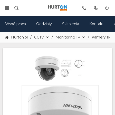
Współpraca
Oddziały
Szkolenia
Kontakt
Hurton.pl
CCTV
Monitoring IP
Kamery IP