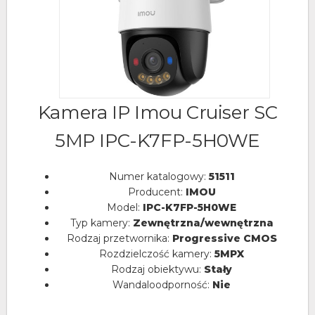
Kamera IP Imou Cruiser SC
5MP IPC-K7FP-5H0WE
Numer katalogowy:
51511
Producent:
IMOU
Model:
IPC-K7FP-5H0WE
Typ kamery:
Zewnętrzna/wewnętrzna
Rodzaj przetwornika:
Progressive CMOS
Rozdzielczość kamery:
5MPX
Rodzaj obiektywu:
Stały
Wandaloodporność:
Nie