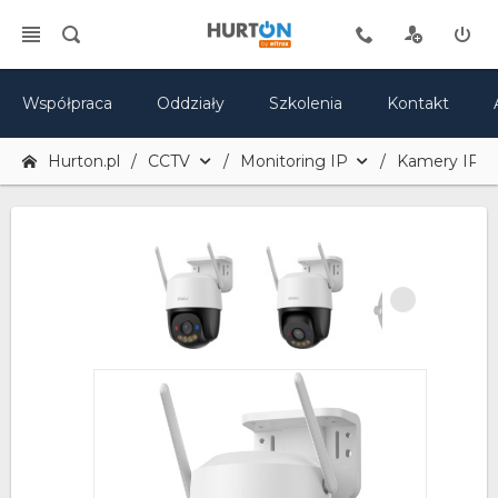
Współpraca
Oddziały
Szkolenia
Kontakt
Hurton.pl
CCTV
Monitoring IP
Kamery IP