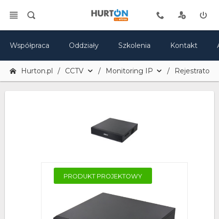
Współpraca
Oddziały
Szkolenia
Kontakt
Hurton.pl
CCTV
Monitoring IP
Rejestratory 
PRODUKT PROJEKTOWY