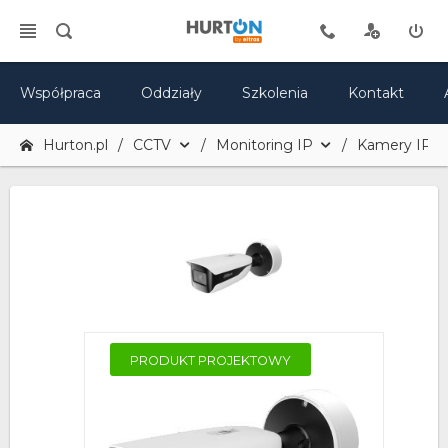
Współpraca
Oddziały
Szkolenia
Kontakt
Hurton.pl
CCTV
Monitoring IP
Kamery IP
PRODUKT PROJEKTOWY