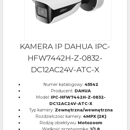
KAMERA IP DAHUA IPC-
HFW7442H-Z-0832-
DC12AC24V-ATC-X
Numer katalogowy:
45542
Producent:
DAHUA
Model:
IPC-HFW7442H-Z-0832-
DC12AC24V-ATC-X
Typ kamery:
Zewnętrzna/wewnętrzna
Rozdzielczość kamery:
4MPX (2K)
Rodzaj obiektywu:
Motozoom
Wielkość przetwornika:
1/1.8