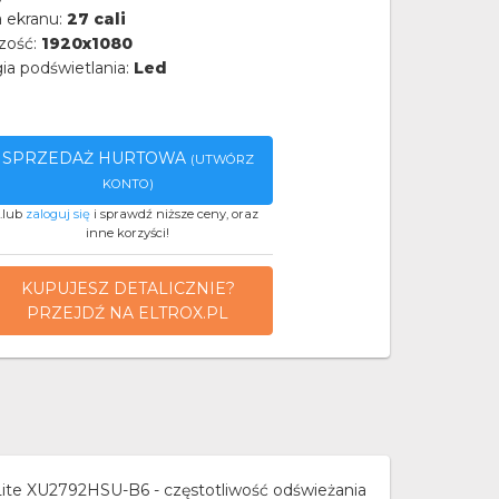
 ekranu:
27 cali
zość:
1920x1080
ia podświetlania:
Led
SPRZEDAŻ HURTOWA
(UTWÓRZ
KONTO)
..lub
zaloguj się
i sprawdź niższe ceny, oraz
inne korzyści!
KUPUJESZ DETALICZNIE?
PRZEJDŹ NA ELTROX.PL
ite XU2792HSU-B6 - częstotliwość odświeżania