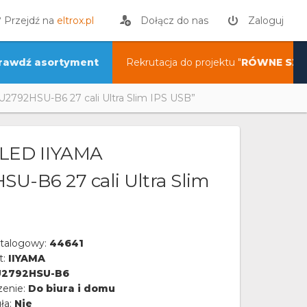
? Przejdź na
eltrox.pl
Dołącz do nas
Zaloguj
rawdź asortyment
Rekrutacja do projektu "
RÓWNE SZA
2792HSU-B6 27 cali Ultra Slim IPS USB”
 LED IIYAMA
U-B6 27 cali Ultra Slim
talogowy:
44641
t:
IIYAMA
U2792HSU-B6
zenie:
Do biura i domu
ła:
Nie