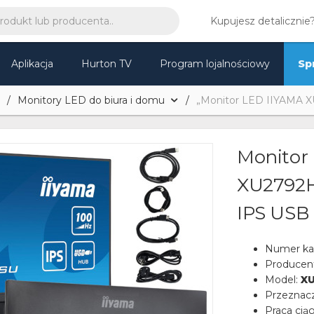
Kupujesz detalicznie
Aplikacja
Hurton TV
Program lojalnościowy
Sp
Monitory LED do biura i domu
„Monitor LED IIYAMA XU
Monitor
XU2792HS
IPS USB
Numer ka
Producen
Model:
X
Przeznac
Praca ciąg