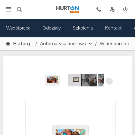
Współpraca
Oddziały
Szkolenia
Kontakt
Hurton.pl
Automatyka domowa
Wideodomofony 