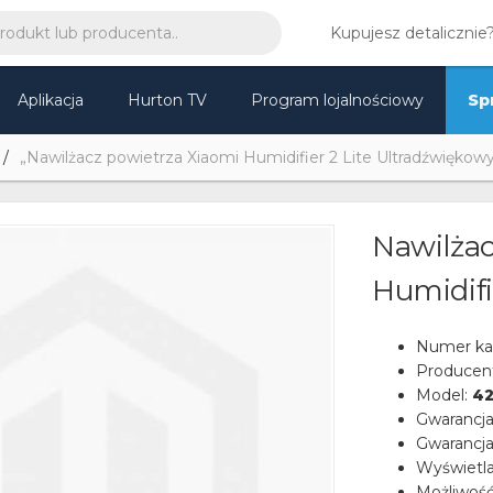
Kupujesz detalicznie
Aplikacja
Hurton TV
Program lojalnościowy
Sp
„Nawilżacz powietrza Xiaomi Humidifier 2 Lite Ultradźwiękow
Nawilżac
Humidifi
Numer ka
Producen
Model:
42
Gwarancj
Gwarancja
Wyświetl
Możliwość