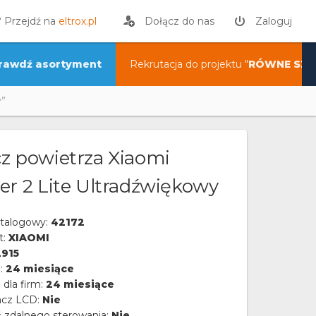
? Przejdź na
eltrox.pl
Dołącz do nas
Zaloguj
rawdź asortyment
Rekrutacja do projektu "
RÓWNE SZA
y”
z powietrza Xiaomi
er 2 Lite Ultradźwiękowy
talogowy:
42172
t:
XIAOMI
915
a:
24 miesiące
 dla firm:
24 miesiące
acz LCD:
Nie
 zdalnego sterowania:
Nie