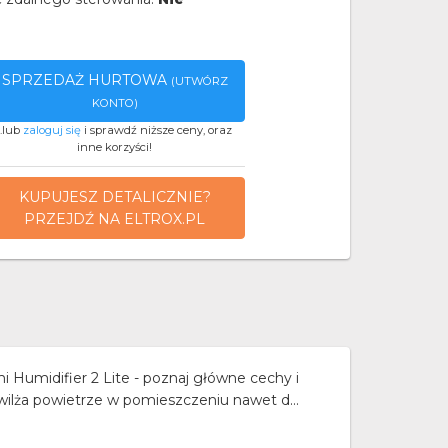
SPRZEDAŻ HURTOWA
(UTWÓRZ
KONTO)
..lub
zaloguj się
i sprawdź niższe ceny, oraz
inne korzyści!
KUPUJESZ DETALICZNIE?
PRZEJDŹ NA ELTROX.PL
 Humidifier 2 Lite - poznaj główne cechy i
ilża powietrze w pomieszczeniu nawet d...