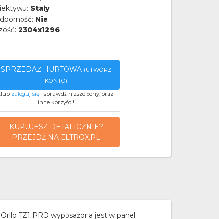
iektywu:
Stały
dporność:
Nie
zość:
2304x1296
SPRZEDAŻ HURTOWA
(UTWÓRZ
KONTO)
..lub
zaloguj się
i sprawdź niższe ceny, oraz
inne korzyści!
KUPUJESZ DETALICZNIE?
PRZEJDŹ NA ELTROX.PL
rllo TZ1 PRO wyposażona jest w panel