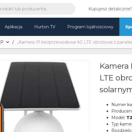
Kupujesz detalicznie
Aplikacja
Hurton TV
Program lojalnościowy
Sp
IP
„Kamera IP bezprzewodowa 4G LTE obrotowa z panelem
Kamera 
LTE obr
solarnym
Numer ka
Producen
Model:
TZ
Typ kame
Rozdziel