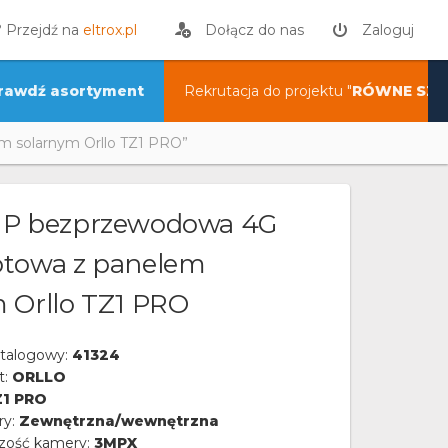
? Przejdź na
eltrox.pl
Dołącz do nas
Zaloguj
rawdź asortyment
Rekrutacja do projektu "
RÓWNE SZA
 solarnym Orllo TZ1 PRO”
IP bezprzewodowa 4G
otowa z panelem
 Orllo TZ1 PRO
talogowy:
41324
t:
ORLLO
1 PRO
ry:
Zewnętrzna/wewnętrzna
czość kamery:
3MPX