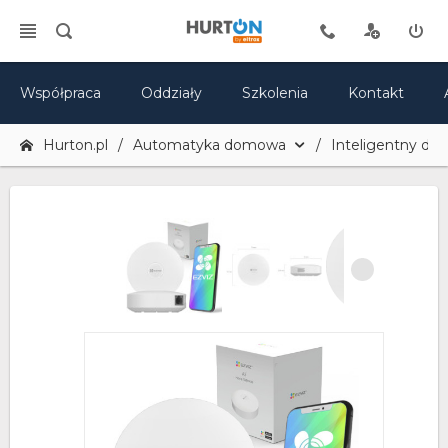
Współpraca
Oddziały
Szkolenia
Kontakt
Hurton.pl
Automatyka domowa
Inteligentny do