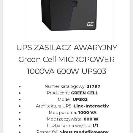
UPS ZASILACZ AWARYJNY
Green Cell MICROPOWER
1000VA 600W UPS03
Numer katalogowy:
31797
Producent:
GREEN CELL
Model:
UPS03
Architektura UPS:
Line-Interactiv
Moc pozorna:
1000 VA
Moc rzeczywista:
600 W
Liczba faz na wejściu:
1/1
Postać fali:
Sinus modyfikowany