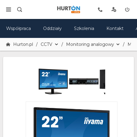
Współpraca
Oddziały
Szkolenia
Kontakt
Hurton.pl
CCTV
Monitoring analogowy
Mon