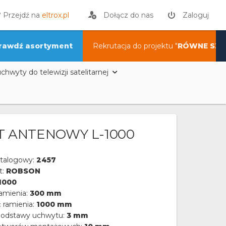
? Przejdź na
eltrox.pl
Dołącz do nas
Zaloguj
rawdź asortyment
Rekrutacja do projektu "
RÓWNE SZA
chwyty do telewizji satelitarnej
 ANTENOWY L-1000
talogowy:
2457
t:
ROBSON
1000
amienia:
300 mm
 ramienia:
1000 mm
podstawy uchwytu:
3 mm