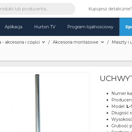
Kupujesz detalicznie
Aplikacja
Hurton TV
Program lojalnościowy
Sp
 - akcesoria i części
Akcesoria montażowe
Maszty i u
UCHWYT
Numer ka
Producen
Model:
L-
Długość r
Wysokość
Grubość 