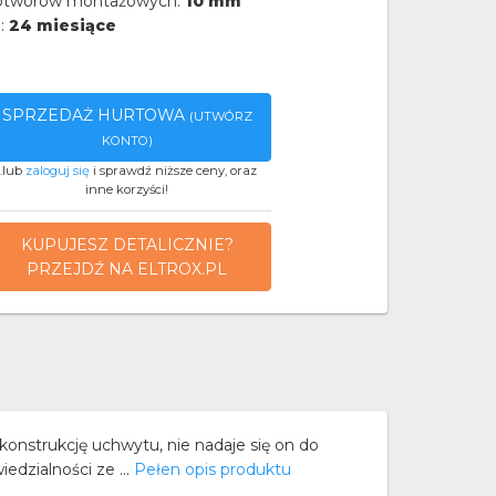
 otworów montażowych:
10 mm
a:
24 miesiące
SPRZEDAŻ HURTOWA
(UTWÓRZ
KONTO)
..lub
zaloguj się
i sprawdź niższe ceny, oraz
inne korzyści!
KUPUJESZ DETALICZNIE?
PRZEJDŹ NA ELTROX.PL
ukcję uchwytu, nie nadaje się on do
edzialności ze ...
Pełen opis produktu