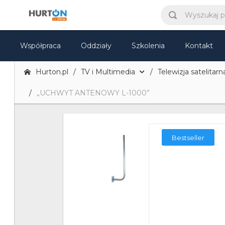
Współpraca
Oddziały
Szkolenia
Kontakt
Hurton.pl
TV i Multimedia
Telewizja satelitarna
„UCHWYT ANTENOWY L-1000”
Bestseller