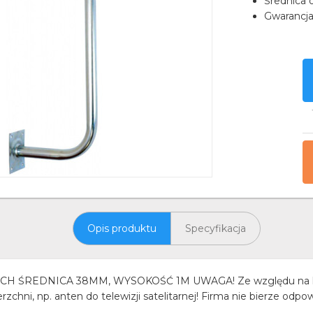
Średnica
Gwarancj
Opis produktu
Specyfikacja
REDNICA 38MM, WYSOKOŚĆ 1M UWAGA! Ze względu na konstr
hni, np. anten do telewizji satelitarnej! Firma nie bierze odpowi