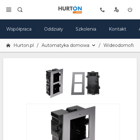
Współpraca
Oddziały
Szkolenia
Kontakt
Hurton.pl
Automatyka domowa
Wideodomofony 