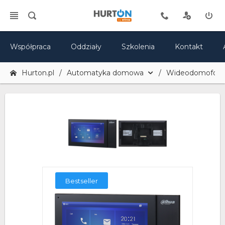
Współpraca
Oddziały
Szkolenia
Kontakt
Hurton.pl
Automatyka domowa
Wideodomofony 
Bestseller