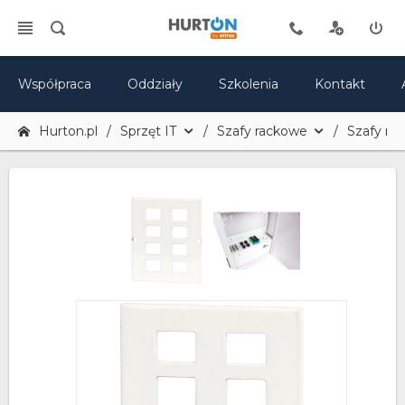
Współpraca
Oddziały
Szkolenia
Kontakt
Hurton.pl
Sprzęt IT
Szafy rackowe
Szafy mu