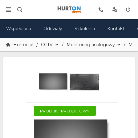
Współpraca
Oddziały
Szkolenia
Kontakt
Hurton.pl
CCTV
Monitoring analogowy
Mon
PRODUKT PROJEKTOWY