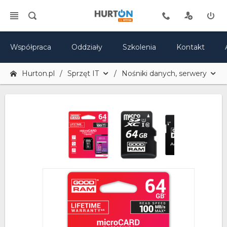
Współpraca
Oddziały
Szkolenia
Kontakt
Hurton.pl
Sprzęt IT
Nośniki danych, serwery