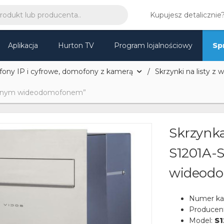
Kupujesz detalicznie
Aplikacja
Hurton TV
Program lojalnościowy
Sp
ny IP i cyfrowe, domofony z kamerą
Skrzynki na listy 
owanym wideodomofonem”
Skrzynka
S1201A-
wideod
Numer ka
Producen
Model:
S1