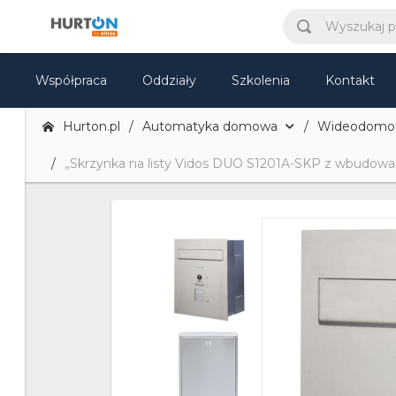
Współpraca
Oddziały
Szkolenia
Kontakt
Hurton.pl
Automatyka domowa
Wideodomofo
„Skrzynka na listy Vidos DUO S1201A-SKP z wbud