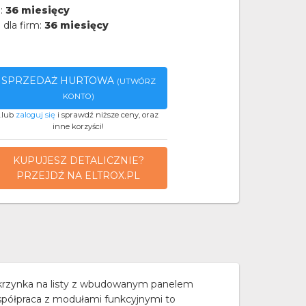
a:
36 miesięcy
 dla firm:
36 miesięcy
SPRZEDAŻ HURTOWA
(UTWÓRZ
KONTO)
..lub
zaloguj się
i sprawdź niższe ceny, oraz
inne korzyści!
KUPUJESZ DETALICZNIE?
PRZEJDŹ NA ELTROX.PL
rzynka na listy z wbudowanym panelem
łpraca z modułami funkcyjnymi to