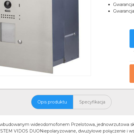
Gwarancj
Gwarancja
Opis produktu
Specyfikacja
 z wbudowanym wideodomofonem Przelotowa, jednowrzutowa sk
EM VIDOS DUONiepolaryzowane, dwużyłowe połączenie i wspó