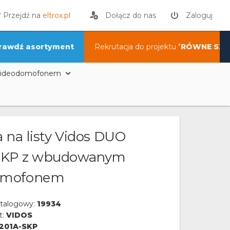
? Przejdź na
eltrox.pl
Dołącz do nas
Zaloguj
rawdź asortyment
Rekrutacja do projektu "
RÓWNE SZA
z wideodomofonem
 na listy Vidos DUO
SKP z wbudowanym
omofonem
talogowy:
19934
t:
VIDOS
201A-SKP