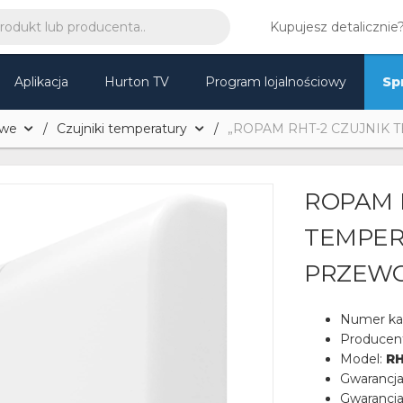
Kupujesz detalicznie
Aplikacja
Hurton TV
Program lojalnościowy
Sp
owe
Czujniki temperatury
„ROPAM RHT-2 CZUJNIK 
ROPAM 
TEMPER
PRZEW
Numer ka
Producen
Model:
RH
Gwarancj
Gwarancja