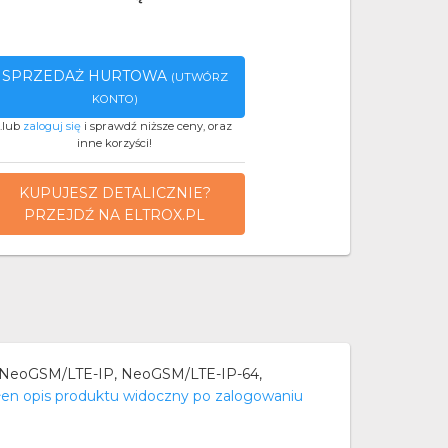
SPRZEDAŻ HURTOWA
(UTWÓRZ
KONTO)
..lub
zaloguj się
i sprawdź niższe ceny, oraz
inne korzyści!
KUPUJESZ DETALICZNIE?
PRZEJDŹ NA ELTROX.PL
 NeoGSM/LTE-IP, NeoGSM/LTE-IP-64,
en opis produktu widoczny po zalogowaniu