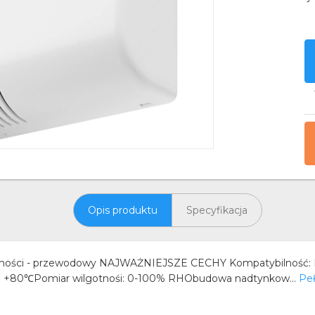
Opis produktu
Specyfikacja
gotności - przewodowy NAJWAŻNIEJSZE CECHY Kompatybilność:
o +80℃Pomiar wilgotnośi: 0-100% RHObudowa nadtynkow...
Peł