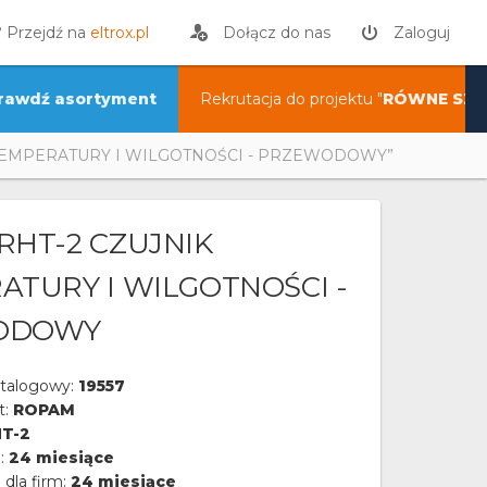
? Przejdź na
eltrox.pl
Dołącz do nas
Zaloguj
rawdź asortyment
Rekrutacja do projektu "
RÓWNE SZA
TEMPERATURY I WILGOTNOŚCI - PRZEWODOWY”
RHT-2 CZUJNIK
ATURY I WILGOTNOŚCI -
ODOWY
talogowy:
19557
t:
ROPAM
T-2
a:
24 miesiące
 dla firm:
24 miesiące