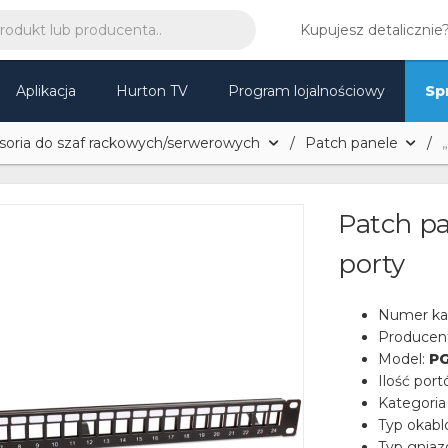
Kupujesz detalicznie
Aplikacja
Hurton TV
Program lojalnościowy
Sp
soria do szaf rackowych/serwerowych
Patch panele
Patch pa
porty
Numer ka
Producen
Model:
PG
Ilość por
Kategoria
Typ okabl
Typ gniaz