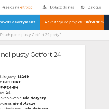
? Przejdź na
eltrox.pl
Dołącz do nas
Zaloguj
rawdź asortyment
Rekrutacja do projektu "
RÓWNE SZA
„Patch panel pusty Getfort 24 porty”
nel pusty Getfort 24
talogowy:
18269
t:
GETFORT
F-P24-B4
tów:
24
 okablowania:
Nie dotyczy
owania:
nie dotyczy
da sieciowego:
nie dotyczy