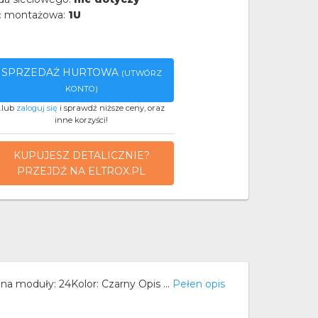
 montażowa:
1U
SPRZEDAŻ HURTOWA
(UTWÓRZ
KONTO)
..lub
zaloguj się
i sprawdź niższe ceny, oraz
inne korzyści!
KUPUJESZ DETALICZNIE?
PRZEJDŹ NA ELTROX.PL
na moduły: 24Kolor: Czarny Opis ...
Pełen opis