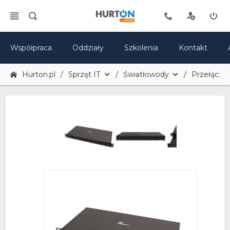
Współpraca
Oddziały
Szkolenia
Kontakt
Hurton.pl
Sprzęt IT
Światłowody
Przełącznic