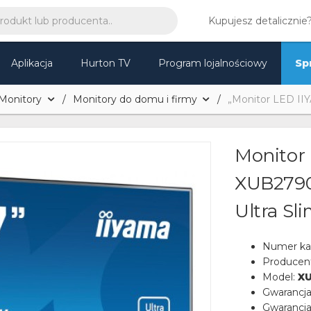
Kupujesz detalicznie
Aplikacja
Hurton TV
Program lojalnościowy
Sp
Monitory
Monitory do domu i firmy
„Monitor LED II
Monitor
XUB2790
Ultra Sl
Numer ka
Producen
Model:
X
Gwarancj
Gwarancja