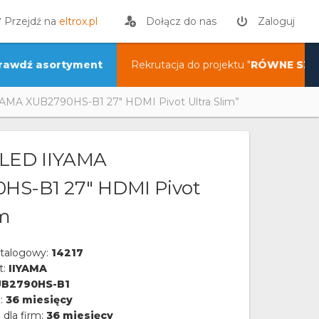
? Przejdź na
eltrox.pl
Dołącz do nas
Zaloguj
rawdź asortyment
Rekrutacja do projektu "
RÓWNE SZA
YAMA XUB2790HS-B1 27" HDMI Pivot Ultra Slim”
 LED IIYAMA
HS-B1 27" HDMI Pivot
im
talogowy:
14217
t:
IIYAMA
UB2790HS-B1
a:
36 miesięcy
 dla firm:
36 miesięcy