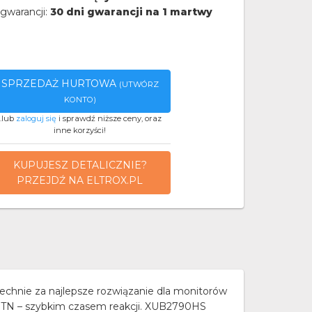
gwarancji:
30 dni gwarancji na 1 martwy
SPRZEDAŻ HURTOWA
(UTWÓRZ
KONTO)
..lub
zaloguj się
i sprawdź niższe ceny, oraz
inne korzyści!
KUPUJESZ DETALICZNIE?
PRZEJDŹ NA ELTROX.PL
echnie za najlepsze rozwiązanie dla monitorów
cy TN – szybkim czasem reakcji. XUB2790HS