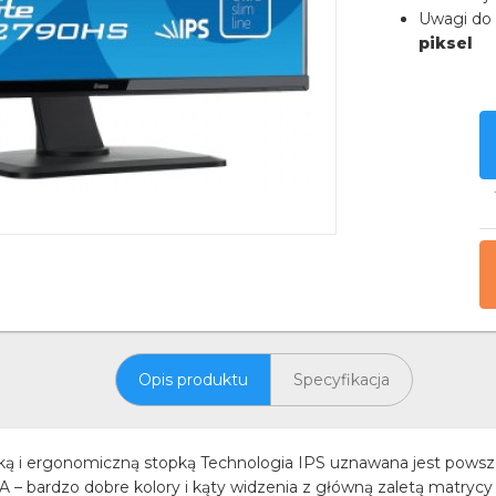
Uwagi do 
piksel
Opis produktu
Specyfikacja
mką i ergonomiczną stopką Technologia IPS uznawana jest powsz
A – bardzo dobre kolory i kąty widzenia z główną zaletą matry