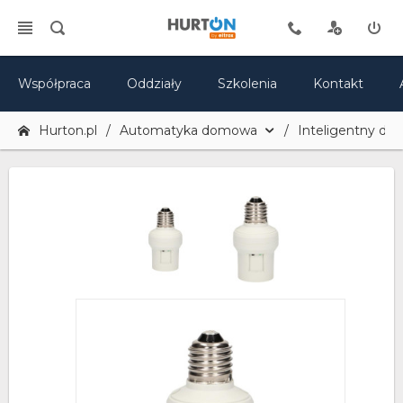
Współpraca
Oddziały
Szkolenia
Kontakt
Hurton.pl
Automatyka domowa
Inteligentny do