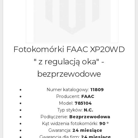
Fotokomórki FAAC XP20WD
" z regulacją oka" -
bezprzewodowe
Numer katalogowy:
11809
Producent:
FAAC
Model:
785104
Typ styków:
N.C.
Podłączenie:
Bezprzewodowa
Kąt widzenia fotokomórki:
90 °
Gwarancja:
24 miesiące
Gwarancja dla firm:
24 miesiące