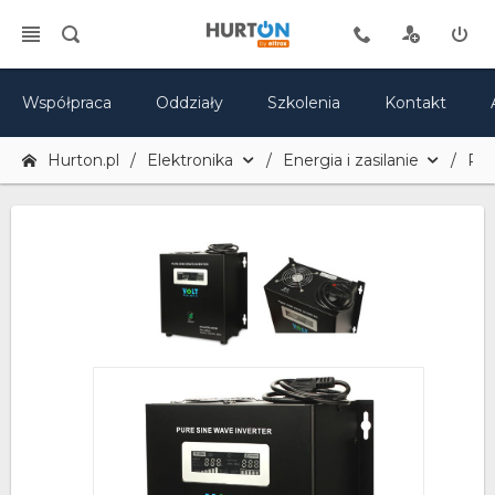
Współpraca
Oddziały
Szkolenia
Kontakt
Hurton.pl
Elektronika
Energia i zasilanie
Prz