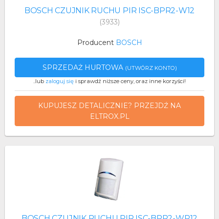
BOSCH CZUJNIK RUCHU PIR ISC-BPR2-W12
(3933)
Producent
BOSCH
SPRZEDAŻ HURTOWA
(UTWÓRZ KONTO)
..lub
zaloguj się
i sprawdź niższe ceny, oraz inne korzyści!
KUPUJESZ DETALICZNIE? PRZEJDŹ NA
ELTROX.PL
BOSCH CZUJNIK RUCHU PIR ISC-BPR2-WP12