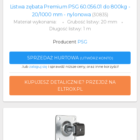
Listwa zębata Premium PSG 60.056.01 do 800kg -
20/1000 mm - nylonowa
(30835)
Materiał wykonania:
Grubość listwy: 20 mm
Długość listwy: 1 m
Producent
PSG
SPRZEDAŻ HURTOWA
(UTWÓRZ KONTO)
..lub
zaloguj się
i sprawdź niższe ceny, oraz inne korzyści!
KUPUJESZ DETALICZNIE? PRZEJDŹ NA
ELTROX.PL