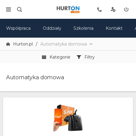
Współpraca
Oddziały
Szkolenia
Kontakt
Hurton.pl
Automatyka domowa
Kategorie
Filtry
Automatyka domowa