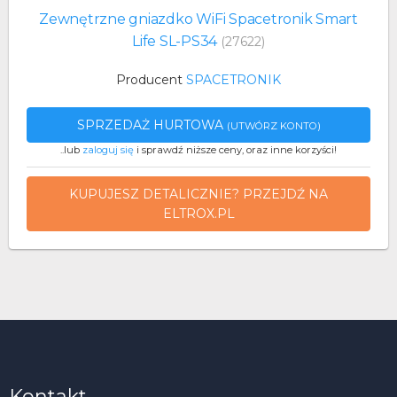
Zewnętrzne gniazdko WiFi Spacetronik Smart
Life SL-PS34
(27622)
Producent
SPACETRONIK
SPRZEDAŻ HURTOWA
(UTWÓRZ KONTO)
..lub
zaloguj się
i sprawdź niższe ceny, oraz inne korzyści!
KUPUJESZ DETALICZNIE? PRZEJDŹ NA
ELTROX.PL
Kontakt