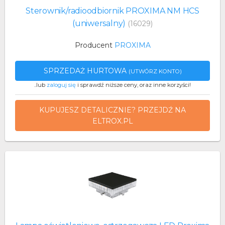
Sterownik/radioodbiornik PROXIMA NM HCS
(uniwersalny)
(16029)
Producent
PROXIMA
SPRZEDAŻ HURTOWA
(UTWÓRZ KONTO)
..lub
zaloguj się
i sprawdź niższe ceny, oraz inne korzyści!
KUPUJESZ DETALICZNIE? PRZEJDŹ NA
ELTROX.PL