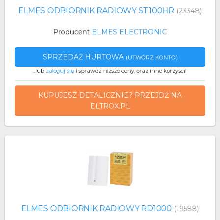
ELMES ODBIORNIK RADIOWY ST100HR
(23348)
Producent
ELMES ELECTRONIC
SPRZEDAŻ HURTOWA
(UTWÓRZ KONTO)
..lub
zaloguj się
i sprawdź niższe ceny, oraz inne korzyści!
KUPUJESZ DETALICZNIE? PRZEJDŹ NA
ELTROX.PL
ELMES ODBIORNIK RADIOWY RD1000
(19588)