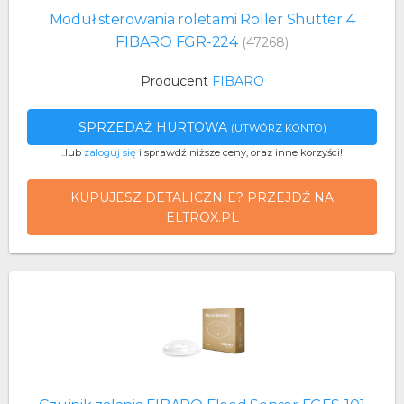
Moduł sterowania roletami Roller Shutter 4
FIBARO FGR-224
(47268)
Producent
FIBARO
SPRZEDAŻ HURTOWA
(UTWÓRZ KONTO)
..lub
zaloguj się
i sprawdź niższe ceny, oraz inne korzyści!
KUPUJESZ DETALICZNIE? PRZEJDŹ NA
ELTROX.PL