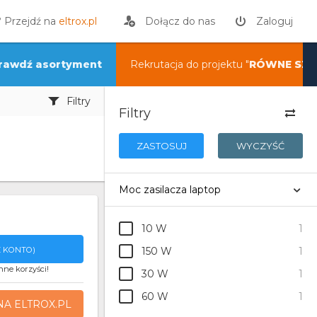
? Przejdź na
eltrox.pl
Dołącz do nas
Zaloguj
rawdź asortyment
Rekrutacja do projektu "
RÓWNE SZA
Filtry
Filtry
ZASTOSUJ
WYCZYŚĆ
Moc zasilacza laptop
10 W
1
 KONTO)
150 W
1
nne korzyści!
30 W
1
60 W
1
NA ELTROX.PL