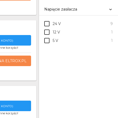
Napięcie zasilacza
24 V
9
12 V
1
5 V
1
 KONTO)
nne korzyści!
NA ELTROX.PL
 KONTO)
nne korzyści!