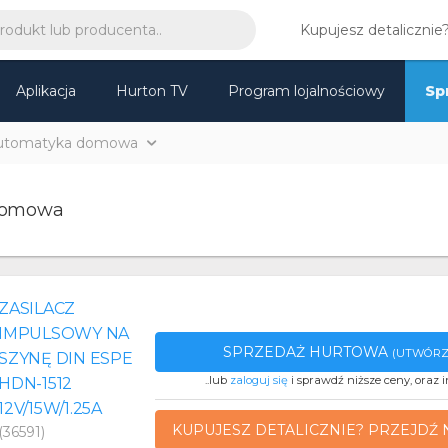
Kupujesz detalicznie
Aplikacja
Hurton TV
Program lojalnościowy
Sp
utomatyka domowa
domowa
ZASILACZ
IMPULSOWY NA
SPRZEDAŻ HURTOWA
(UTWÓRZ
SZYNĘ DIN ESPE
..lub
zaloguj się
i sprawdź niższe ceny, oraz i
HDN-1512
12V/15W/1.25A
KUPUJESZ DETALICZNIE? PRZEJDŹ 
(36591)