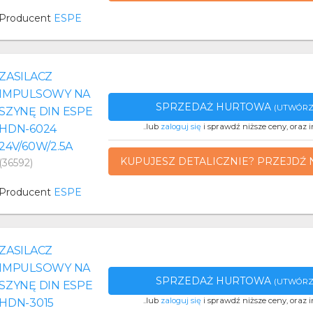
Producent
ESPE
ZASILACZ
IMPULSOWY NA
SPRZEDAŻ HURTOWA
(UTWÓRZ
SZYNĘ DIN ESPE
..lub
zaloguj się
i sprawdź niższe ceny, oraz i
HDN-6024
24V/60W/2.5A
KUPUJESZ DETALICZNIE? PRZEJDŹ 
(36592)
Producent
ESPE
ZASILACZ
IMPULSOWY NA
SPRZEDAŻ HURTOWA
(UTWÓRZ
SZYNĘ DIN ESPE
..lub
zaloguj się
i sprawdź niższe ceny, oraz i
HDN-3015