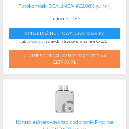
Fotokomórki DEA LINE/X (662081)
(63797)
Producent
DEA
SPRZEDAŻ HURTOWA
(UTWÓRZ KONTO)
..lub
zaloguj się
i sprawdź niższe ceny, oraz inne korzyści!
KUPUJESZ DETALICZNIE? PRZEJDŹ NA
ELTROX.PL
Kontroler/sterownik/radioodbiornik Proxima