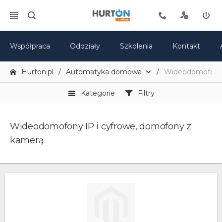
Współpraca
Oddziały
Szkolenia
Kontakt
Hurton.pl
Automatyka domowa
Wideodomofony 
Kategorie
Filtry
Wideodomofony IP i cyfrowe, domofony z
kamerą