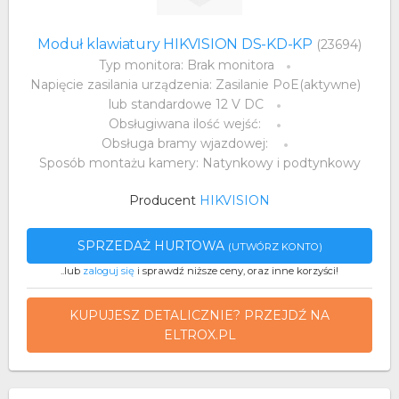
Moduł klawiatury HIKVISION DS-KD-KP
(23694)
Typ monitora: Brak monitora
Napięcie zasilania urządzenia: Zasilanie PoE(aktywne)
lub standardowe 12 V DC
Obsługiwana ilość wejść:
Obsługa bramy wjazdowej:
Sposób montażu kamery: Natynkowy i podtynkowy
Producent
HIKVISION
SPRZEDAŻ HURTOWA
(UTWÓRZ KONTO)
..lub
zaloguj się
i sprawdź niższe ceny, oraz inne korzyści!
KUPUJESZ DETALICZNIE? PRZEJDŹ NA
ELTROX.PL