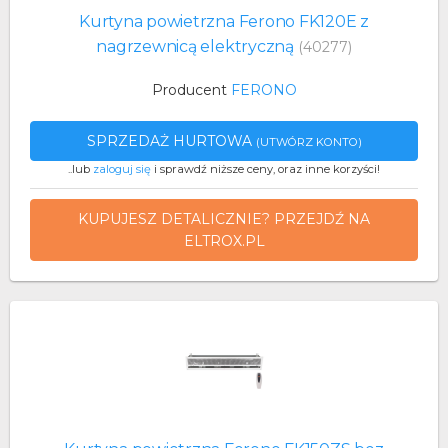
Kurtyna powietrzna Ferono FK120E z
nagrzewnicą elektryczną
(40277)
Producent
FERONO
SPRZEDAŻ HURTOWA
(UTWÓRZ KONTO)
..lub
zaloguj się
i sprawdź niższe ceny, oraz inne korzyści!
KUPUJESZ DETALICZNIE? PRZEJDŹ NA
ELTROX.PL