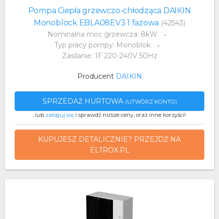
Pompa Ciepła grzewczo-chłodząca DAIKIN
Monoblock EBLA08EV3 1 fazowa
(42543)
Nominalna moc grzewcza: 8kW
Typ pracy pompy: Monoblok
Zasilanie: 1F 220-240V 50Hz
Producent
DAIKIN
SPRZEDAŻ HURTOWA
(UTWÓRZ KONTO)
..lub
zaloguj się
i sprawdź niższe ceny, oraz inne korzyści!
KUPUJESZ DETALICZNIE? PRZEJDŹ NA
ELTROX.PL