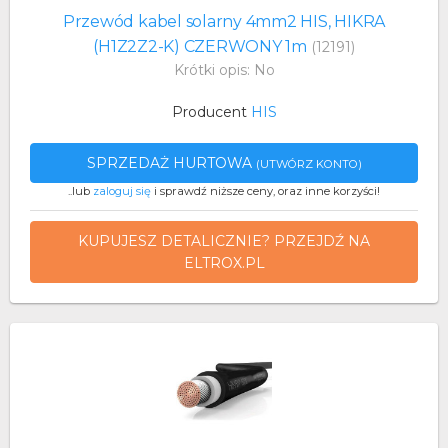
Przewód kabel solarny 4mm2 HIS, HIKRA
(H1Z2Z2-K) CZERWONY 1m
(12191)
Krótki opis: No
Producent
HIS
SPRZEDAŻ HURTOWA
(UTWÓRZ KONTO)
..lub
zaloguj się
i sprawdź niższe ceny, oraz inne korzyści!
KUPUJESZ DETALICZNIE? PRZEJDŹ NA
ELTROX.PL