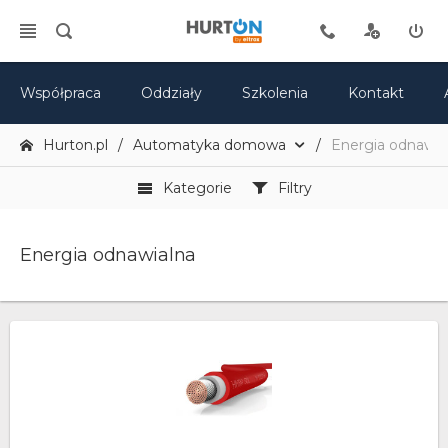
Współpraca
Oddziały
Szkolenia
Kontakt
Hurton.pl
Automatyka domowa
Energia odnawia
Kategorie
Filtry
Energia odnawialna