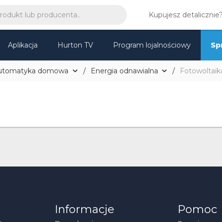
Kupujesz detalicznie
Aplikacja
Hurton TV
Program lojalnościowy
Sp
utomatyka domowa
Energia odnawialna
Fotowoltaik
Informacje
Pomoc