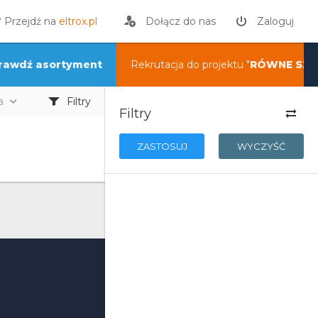
? Przejdź na
eltrox.pl
Dołącz do nas
Zaloguj
rawdź asortyment
Rekrutacja do projektu "
RÓWNE SZA
a
Filtry
Filtry
ZASTOSUJ
WYCZYŚĆ