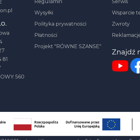
Regulamin
Serwis
2
on.pl
Wysyłki
Wsparcie t
.o.
Polityka prywatności
Zwroty
howa
Płatności
Reklamacj
4
Projekt "RÓWNE SZANSE"
27
Znajdź 
 81
7
OWY: 560