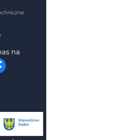
echniczne
e
nas na