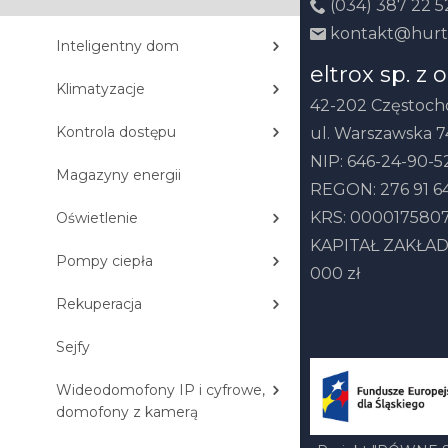
(034) 387 22 5
kontakt@hurt
Inteligentny dom
eltrox sp. z o
Klimatyzacje
42-202 Częstoc
Kontrola dostępu
ul. Warszawska 7
NIP: 646-24-90-5
Magazyny energii
REGON: 276 91 64
KRS: 000017580
Oświetlenie
KAPITAŁ ZAKŁAD
Pompy ciepła
000 zł
Rekuperacja
Sejfy
Wideodomofony IP i cyfrowe,
domofony z kamerą