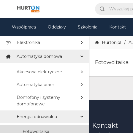
Elektryka
TV i Multimedia
Współpraca
Oddziały
Szkolenia
Kontakt
Sprzęt IT
Elektronika
Hurton.pl
A
Automatyka domowa
Fotowoltaika
Akcesoria elektryczne
Automatyka bram
Domofony i systemy
domofonowe
Energia odnawialna
Kontakt
Fotowoltaika