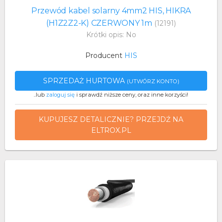
Przewód kabel solarny 4mm2 HIS, HIKRA
(H1Z2Z2-K) CZERWONY 1m
(12191)
Krótki opis: No
Producent
HIS
SPRZEDAŻ HURTOWA
(UTWÓRZ KONTO)
..lub
zaloguj się
i sprawdź niższe ceny, oraz inne korzyści!
KUPUJESZ DETALICZNIE? PRZEJDŹ NA
ELTROX.PL